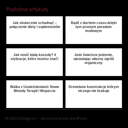
Podobne artykuły
Jak skutecznie schudnąć –
Bądź z duchem czasu dzięki
połączenie diety i suplementów
tym prostym poradom
modowym
Jak nosić białą koszulę? 4
Jedz świeższe jedzenie,
stylizacje, które musisz znać!
uprawiając własny ogród
organiczny
Walka z Uzależnieniami: Nowe
Drewniane konstrukcje którym
Metody Terapii i Wsparcia
niczego nie brakuje
© 2026
CDesign.pl
— Stworzone przez
WordPress