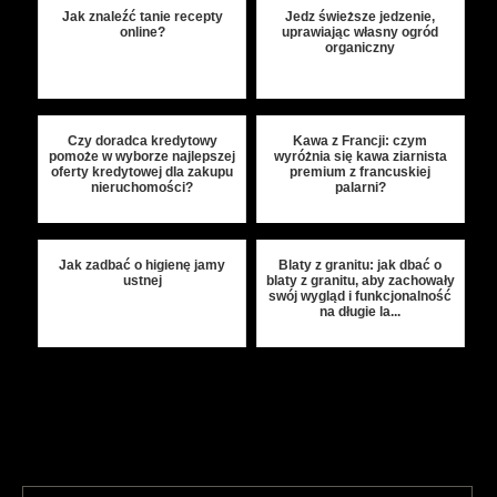
Jak znaleźć tanie recepty
Jedz świeższe jedzenie,
online?
uprawiając własny ogród
organiczny
Czy doradca kredytowy
Kawa z Francji: czym
pomoże w wyborze najlepszej
wyróżnia się kawa ziarnista
oferty kredytowej dla zakupu
premium z francuskiej
nieruchomości?
palarni?
Jak zadbać o higienę jamy
Blaty z granitu: jak dbać o
ustnej
blaty z granitu, aby zachowały
swój wygląd i funkcjonalność
na długie la...