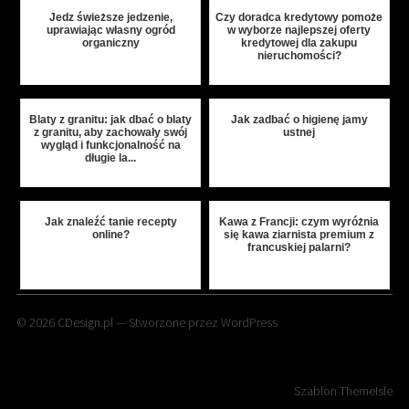
Jedz świeższe jedzenie,
Czy doradca kredytowy pomoże
uprawiając własny ogród
w wyborze najlepszej oferty
organiczny
kredytowej dla zakupu
nieruchomości?
Blaty z granitu: jak dbać o blaty
Jak zadbać o higienę jamy
z granitu, aby zachowały swój
ustnej
wygląd i funkcjonalność na
długie la...
Jak znaleźć tanie recepty
Kawa z Francji: czym wyróżnia
online?
się kawa ziarnista premium z
francuskiej palarni?
© 2026
CDesign.pl
— Stworzone przez
WordPress
Szablon
ThemeIsle