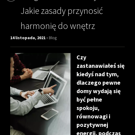
Jakie zasady przynosić
harmonię do wnętrz
14 listopada, 2021 -
Blog
Czy
zastanawiałeś się
kiedyś nad tym,
dlaczego pewne
domy wydają się
być pełne
spokoju,
równowagi i
pozytywnej
energii, podczas