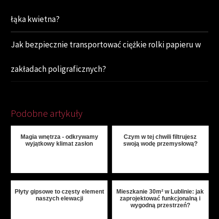
łąka kwietna?
Jak bezpiecznie transportować ciężkie rolki papieru w
zakładach poligraficznych?
Podobne artykuły
Magia wnętrza - odkrywamy
Czym w tej chwili filtrujesz
wyjątkowy klimat zasłon
swoją wodę przemysłową?
Płyty gipsowe to częsty element
Mieszkanie 30m² w Lublinie: jak
naszych elewacji
zaprojektować funkcjonalną i
wygodną przestrzeń?