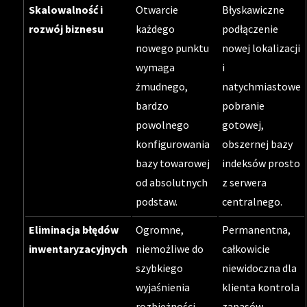
Skalowalność i
Otwarcie
Błyskawiczne
rozwój biznesu
każdego
podłączenie
nowego punktu
nowej lokalizacji
wymaga
i
żmudnego,
natychmiastowe
bardzo
pobranie
powolnego
gotowej,
konfigurowania
obszernej bazy
bazy towarowej
indeksów prosto
od absolutnych
z serwera
podstaw.
centralnego.
Eliminacja błędów
Ogromne,
Permanentna,
inwentaryzacyjnych
niemożliwe do
całkowicie
szybkiego
niewidoczna dla
wyjaśnienia
klienta kontrola
rozbieżności,
zapasów