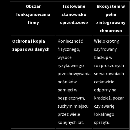
Obszar
Izolowane
Ekosystem w
funkcjonowania
stanowisko
pełni
firmy
sprzedażowe
zintegrowany
chmurowo
Ochrona i kopia
Konieczność
Wielokrotny,
zapasowa danych
fizycznego,
szyfrowany
wysoce
backup w
ryzykownego
rozproszonych
przechowywania
serwerowniach
nośników
całkowicie
pamięci w
odporny na
bezpiecznym,
kradzież, pożar
suchym miejscu
czy awarię
przez wiele
lokalnego
kolejnych lat.
sprzętu.