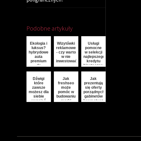
Podobne artykuły
Ekologia i
Wizytówki
Usługi
luksus?
reklamowe
pomocne
hybrydowe
- czy warto
w selekcji
auta
w nie
najlepszego
premium
inwestować?
kredytu
do
hipotecznego
wynajęcia
w
warszawie
Dźwigi
Jak
Jak
które
freshseo
prezentują
zawsze
może
się oferty
możesz dla
pomóc w
porządnych
siebie
budowaniu
gabinetów
wynająć
marki
kosmetycznych?
online?