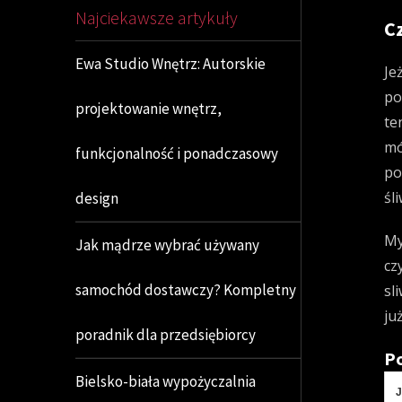
Najciekawsze artykuły
C
Ewa Studio Wnętrz: Autorskie
Je
po
projektowanie wnętrz,
te
mó
funkcjonalność i ponadczasowy
po
śl
design
My
Jak mądrze wybrać używany
cz
samochód dostawczy? Kompletny
sl
ju
poradnik dla przedsiębiorcy
Po
Bielsko-biała wypożyczalnia
J