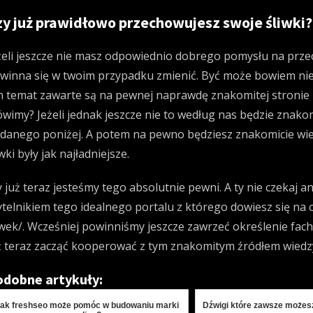
zy już prawidłowo przechowujesz swoje śliwki?
żeli jeszcze nie masz odpowiednio dobrego pomysłu na prze
winna się w twoim przypadku zmienić. Być może bowiem nie
n temat zawarte są na pewnej naprawdę znakomitej stronie i
wimy? Jeżeli jednak jeszcze nie to według nas będzie znakomic
danego poniżej. A potem na pewno będziesz znakomicie wied
iwki były jak najładniejsze.
 już teraz jesteśmy tego absolutnie pewni. A ty nie czekaj an
ytelnikiem tego idealnego portalu z którego dowiesz się na
iwek/
. Wcześniej powinniśmy jeszcze zawrzeć określenie fac
ż teraz zacząć kooperować z tym znakomitym źródłem wiedz
dobne artykuły:
ak freshseo może pomóc w budowaniu marki
Dźwigi które zawsze możesz