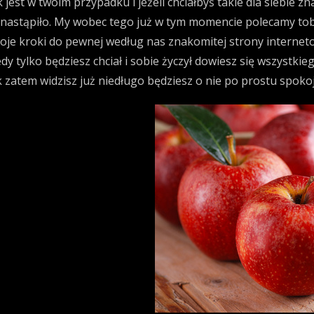
k jest w twoim przypadku i jeżeli chciałbyś takie dla siebie z
 nastąpiło. My wobec tego już w tym momencie polecamy tob
oje kroki do pewnej według nas znakomitej strony interneto
edy tylko będziesz chciał i sobie życzył dowiesz się wszyst
k zatem widzisz już niedługo będziesz o nie po prostu spoko