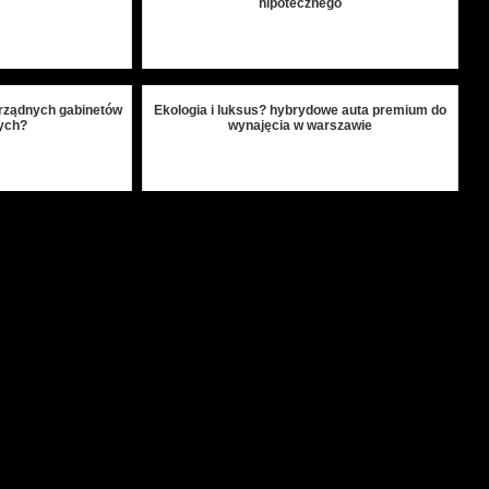
hipotecznego
orządnych gabinetów
Ekologia i luksus? hybrydowe auta premium do
ych?
wynajęcia w warszawie