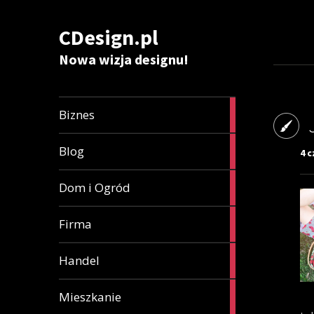
CDesign.pl
Nowa wizja designu!
282
Biznes
articles
345
Blog
4 c
articles
36
Dom i Ogród
articles
7
Firma
articles
48
Handel
articles
13
Mieszkanie
articles