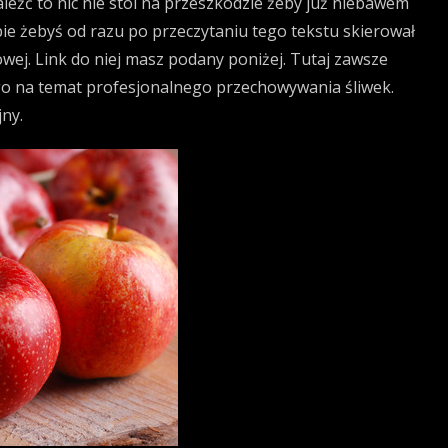
naleźć to nic nie stoi na przeszkodzie żeby już niebawem
ie żebyś od razu po przeczytaniu tego tekstu skierował
wej. Link do niej masz podany poniżej. Tutaj zawsze
kiego na temat profesjonalnego przechowywania śliwek.
jny.