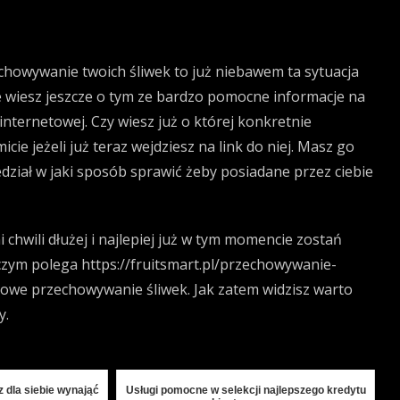
chowywanie twoich śliwek to już niebawem ta sytuacja
 wiesz jeszcze o tym ze bardzo pomocne informacje na
nternetowej. Czy wiesz już o której konkretnie
ie jeżeli już teraz wejdziesz na link do niej. Masz go
ział w jaki sposób sprawić żeby posiadane przez ciebie
i chwili dłużej i najlepiej już w tym momencie zostań
 czym polega
https://fruitsmart.pl/przechowywanie-
howe przechowywanie śliwek. Jak zatem widzisz warto
y.
 dla siebie wynająć
Usługi pomocne w selekcji najlepszego kredytu