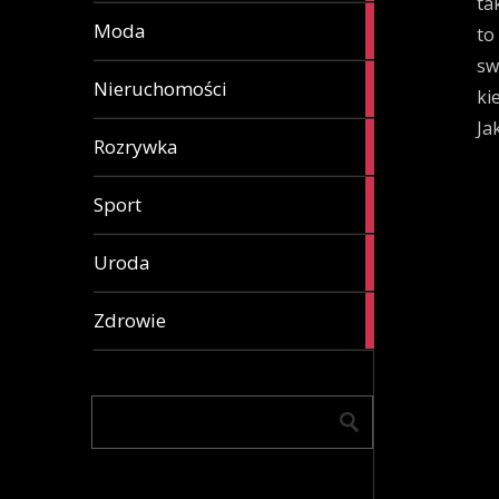
ta
25
Moda
to
articles
sw
14
Nieruchomości
ki
articles
Ja
19
Rozrywka
articles
7
Sport
articles
17
Uroda
articles
22
Zdrowie
articles