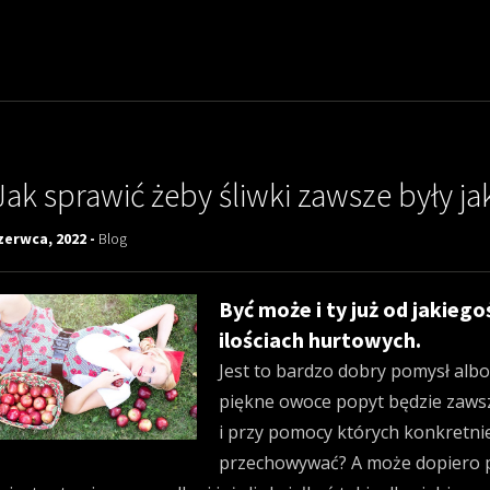
Jak sprawić żeby śliwki zawsze były j
zerwca, 2022 -
Blog
Być może i ty już od jakieg
ilościach hurtowych.
Jest to bardzo dobry pomysł alb
piękne owoce popyt będzie zawsze
i przy pomocy których konkretnie
przechowywać? A może dopiero po