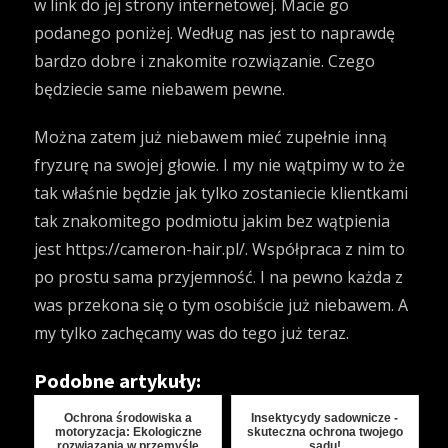
w link do jej strony internetowej. Macie go
podanego poniżej. Według nas jest to naprawdę
bardzo dobre i znakomite rozwiązanie. Czego
będziecie same niebawem pewne.
Można zatem już niebawem mieć zupełnie inną
fryzurę na swojej głowie. I my nie wątpimy w to że
tak właśnie będzie jak tylko zostaniecie klientkami
tak znakomitego podmiotu jakim bez wątpienia
jest
https://cameron-hair.pl/
. Współpraca z nim to
po prostu sama przyjemność. I na pewno każda z
was przekona się o tym osobiście już niebawem. A
my tylko zachęcamy was do tego już teraz.
Podobne artykuły:
Ochrona środowiska a
Insektycydy sadownicze -
motoryzacja: Ekologiczne
skuteczna ochrona twojego
rozwiązania w przemyśle
sadu!