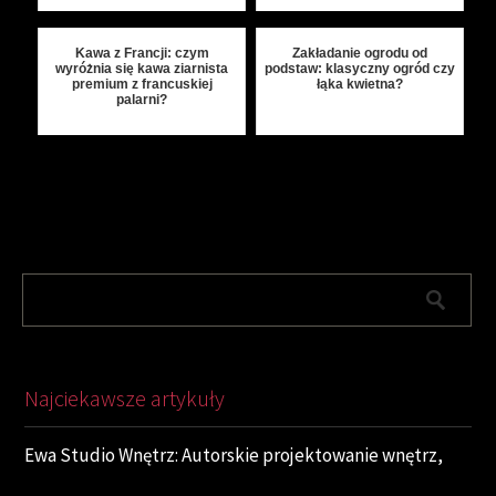
Kawa z Francji: czym
Zakładanie ogrodu od
wyróżnia się kawa ziarnista
podstaw: klasyczny ogród czy
premium z francuskiej
łąka kwietna?
palarni?
Najciekawsze artykuły
Ewa Studio Wnętrz: Autorskie projektowanie wnętrz,