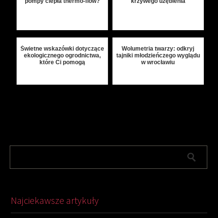
pompy ciepła thermo-flow?
krzywego uzębienia
Świetne wskazówki dotyczące
Wolumetria twarzy: odkryj
ekologicznego ogrodnictwa,
tajniki młodzieńczego wyglądu
które Ci pomogą
w wrocławiu
Najciekawsze artykuły