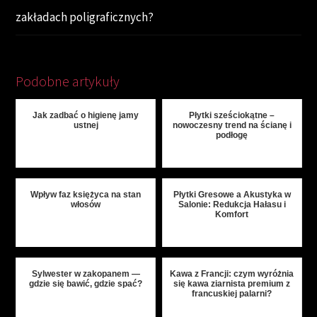
zakładach poligraficznych?
Podobne artykuły
Jak zadbać o higienę jamy
Płytki sześciokątne –
ustnej
nowoczesny trend na ścianę i
podłogę
Wpływ faz księżyca na stan
Płytki Gresowe a Akustyka w
włosów
Salonie: Redukcja Hałasu i
Komfort
Sylwester w zakopanem —
Kawa z Francji: czym wyróżnia
gdzie się bawić, gdzie spać?
się kawa ziarnista premium z
francuskiej palarni?