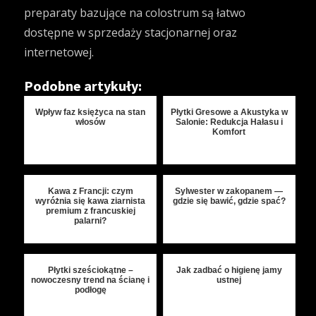
preparaty bazujące na colostrum są łatwo
dostępne w sprzedaży stacjonarnej oraz
internetowej.
Podobne artykuły:
Wpływ faz księżyca na stan
Płytki Gresowe a Akustyka w
włosów
Salonie: Redukcja Hałasu i
Komfort
Kawa z Francji: czym
Sylwester w zakopanem —
wyróżnia się kawa ziarnista
gdzie się bawić, gdzie spać?
premium z francuskiej
palarni?
Płytki sześciokątne –
Jak zadbać o higienę jamy
nowoczesny trend na ścianę i
ustnej
podłogę