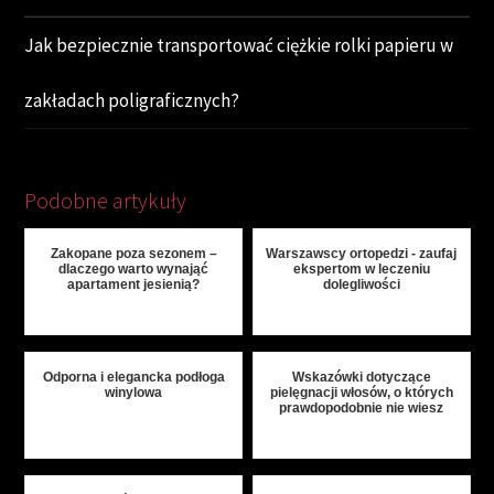
Jak bezpiecznie transportować ciężkie rolki papieru w
zakładach poligraficznych?
Podobne artykuły
Zakopane poza sezonem –
Warszawscy ortopedzi - zaufaj
dlaczego warto wynająć
ekspertom w leczeniu
apartament jesienią?
dolegliwości
Odporna i elegancka podłoga
Wskazówki dotyczące
winylowa
pielęgnacji włosów, o których
prawdopodobnie nie wiesz