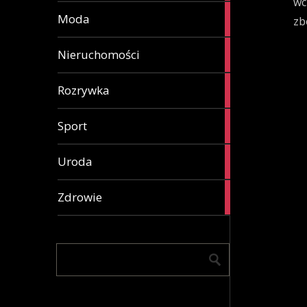
wc
25
Moda
zb
articles
14
Nieruchomości
articles
19
Rozrywka
articles
7
Sport
articles
17
Uroda
articles
22
Zdrowie
articles