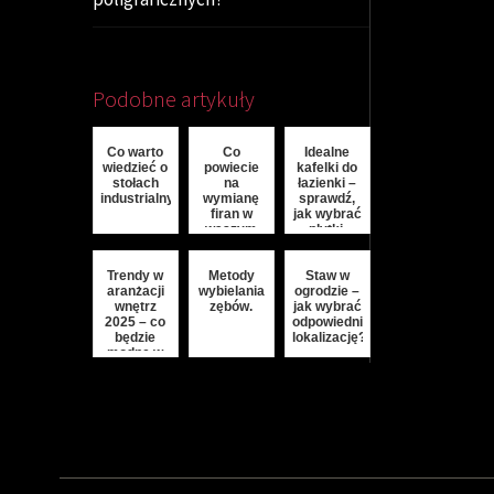
Podobne artykuły
Co warto
Co
Idealne
wiedzieć o
powiecie
kafelki do
stołach
na
łazienki –
industrialnych?
wymianę
sprawdź,
firan w
jak wybrać
waszym
płytki,
mieszkaniu?
które łączą
design z
Trendy w
Metody
funkcjonalnością
Staw w
aranżacji
wybielania
ogrodzie –
wnętrz
zębów.
jak wybrać
2025 – co
odpowiednią
będzie
lokalizację?
modne w
nadchodzących
sezonach?