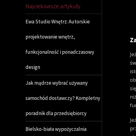
Najciekawsze artykuły
Ewa Studio Wnętrz: Autorskie
projektowanie wnętrz,
Z
funkcjonalność i ponadczasowy
Je
św
design
is
ob
Jak mądrze wybrać używany
si
ni
samochód dostawczy? Kompletny
fu
poradnik dla przedsiębiorcy
Je
pr
Bielsko-biała wypożyczalnia