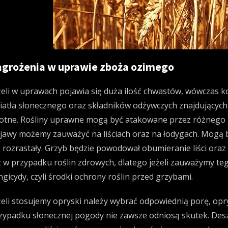
agrożenia w uprawie zboża ozimego
żeli w uprawach pojawia się duża ilość chwastów, wówczas 
iatła słonecznego oraz składników odżywczych znajdujących 
totne. Rośliny uprawne mogą być atakowane przez różnego 
jawy możemy zauważyć na liściach oraz na łodygach. Mogą by
ę rozrastały. Grzyb będzie powodował obumieranie liści ora
ż w przypadku roślin zdrowych, dlatego jeżeli zauważymy t
ngicydy, czyli środki ochrony roślin przed grzybami.
żeli stosujemy opryski należy wybrać odpowiednią porę, op
zypadku słonecznej pogody nie zawsze odniosą skutek. Desz