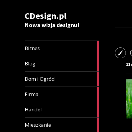
CDesign.pl
Nowa wizja designu!
282
Biznes
articles
345
Blog
11 
articles
36
Dom i Ogród
articles
7
Firma
articles
48
Handel
articles
13
Mieszkanie
articles