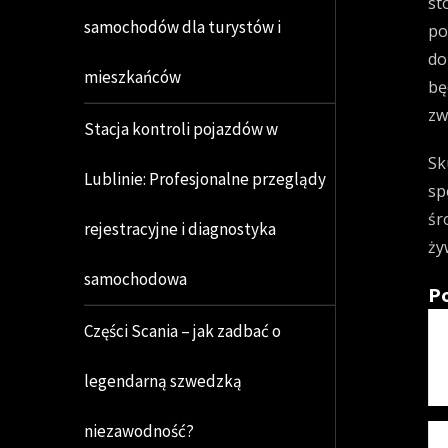
st
samochodów dla turystów i
po
do
mieszkańców
bę
zw
Stacja kontroli pojazdów w
Sk
Lublinie: Profesjonalne przeglądy
sp
śr
rejestracyjne i diagnostyka
ży
samochodowa
Po
Części Scania – jak zadbać o
legendarną szwedzką
niezawodność?