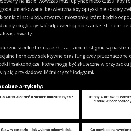
osowany na liście, wówczas musi upłynąć nieco czasu, aby ro
goda umiarkowana, bezwietrzna aby opryski nie zostały zwi
kładnie z instrukcją, stworzyć mieszankę która będzie odpo
dziemy mogli uzyskać odpowiednią mieszankę, która może ba
alczać chwasty.
uteczne środki chroniące zboża ozime dostępne są na stro
ecjalne herbicydy selektywne oraz fungicydy przeznaczone 
odki insektobójcze, które mogą być skuteczne w przypadku j
wią się przykładowo liśćmi czy też łodygami.
dobne artykuły:
Co warto wiedzieć o stołach industrialnych?
Trendy w aranżacji wnętrz
modne w nadchodzący
Staw w ogrodzie – jak wybrać odpowiednią
Co powiecie na wymianę