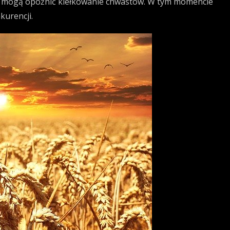
n, mogą opóźnić kiełkowanie chwastów. W tym momencie
kurencji.