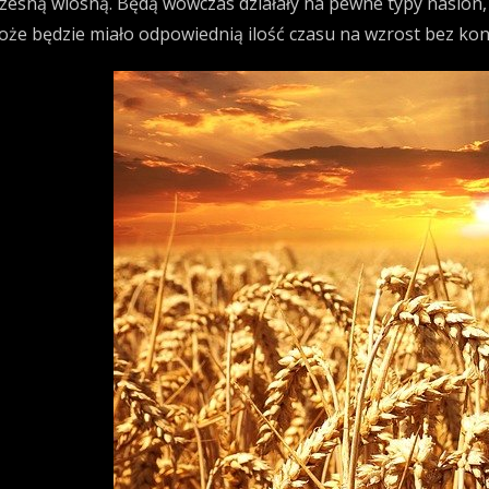
zesną wiosną. Będą wówczas działały na pewne typy nasio
oże będzie miało odpowiednią ilość czasu na wzrost bez kon