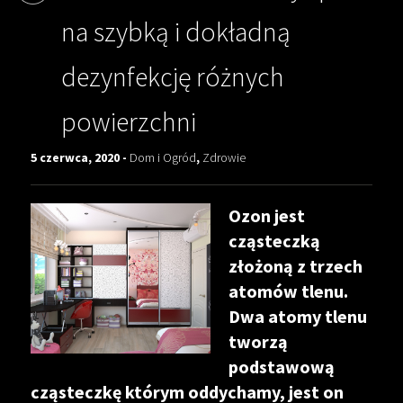
na szybką i dokładną
dezynfekcję różnych
powierzchni
5 czerwca, 2020 -
Dom i Ogród
,
Zdrowie
Ozon jest
cząsteczką
złożoną z trzech
atomów tlenu.
Dwa atomy tlenu
tworzą
podstawową
cząsteczkę którym oddychamy, jest on