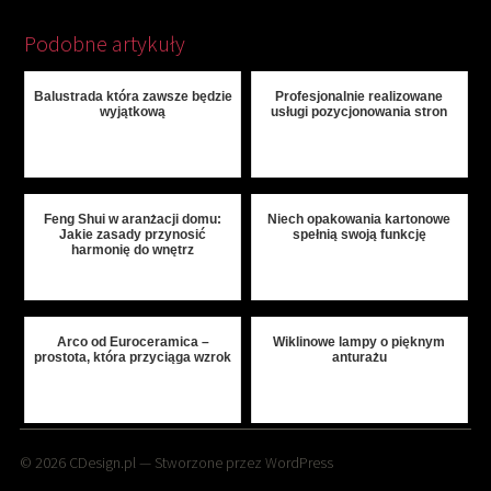
Podobne artykuły
Balustrada która zawsze będzie
Profesjonalnie realizowane
wyjątkową
usługi pozycjonowania stron
Feng Shui w aranżacji domu:
Niech opakowania kartonowe
Jakie zasady przynosić
spełnią swoją funkcję
harmonię do wnętrz
Arco od Euroceramica –
Wiklinowe lampy o pięknym
prostota, która przyciąga wzrok
anturażu
© 2026
CDesign.pl
— Stworzone przez
WordPress