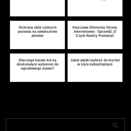
Ochrona zbóż ozimych
Kluczowe Elementy Strony
pozwala na zwiększenie
Internetowej - Sprawdź, O
plonów
Czym Należy Pamiętać
Dlaczego karpie koi są
Jakie płytki wybrać do kuchni
doskonałym wyborem do
w stylu industrialnym
ogrodowego stawu?